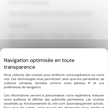
Directeur de la publication
Olivier Felix en sa qualité de gérant de la société EDES
Hébergement
OVH – 2 rue Kellermann – BP 80157 – 59053 Roubaix
Cedex 1
Téléphone : 08 20 32 03 63 – Mail : support@ovh.com
Conception et création
Horizon – 12 rue Louis Courtois de Viçose – Porte Sud –
Nous utilisons des cookies pour améliorer votre expérience sur notre
31100 Toulouse
site. Ces technologies nous permettent, ainsi qu'à nos partenaires, de
collecter certaines données comme votre adresse IP et vos
Téléphone : 05 34 60 10 83 – Mail : contact@hrz.fr
préférences de navigation.
Ces informations servent à personnaliser votre expérience, mesurer
Mise à jour
notre audience et afficher des publicités pertinentes. Les cookies
essentiels au fonctionnement du site sont automatiquement activés.
Les dispositions sont actualisées chaque fois que
Pour tous les autres, votre accord est nécessaire. Vous gardez le