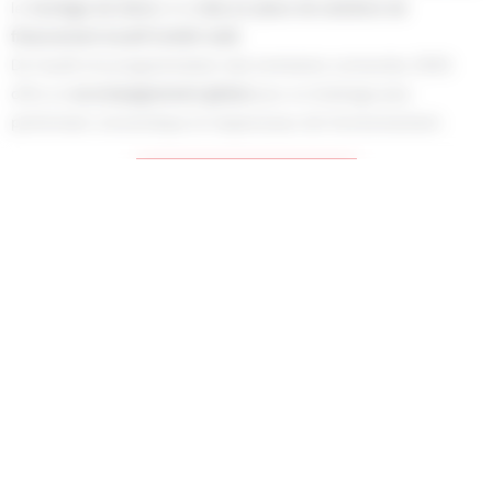
le
montage de devis
et la
mise en place de solutions de
financement locatif (crédit-bail)
.
De l’audit à la programmation des luminaires connectés, EDES
offre un
accompagnement global
pour un éclairage plus
performant, économique et respectueux de l’environnement.
Contactez-nous
Accompagnement