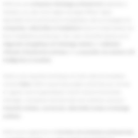
EDES est une
entreprise d’éclairage professionnel
implantée à
Aveizieux, au cœur de la région Auvergne Rhône-Alpes.
Spécialiste de la performance énergétique, elle accompagne les
entreprises, collectivités et installateurs
dans la modernisation de
leurs installations lumineuses. Son cœur d’activité repose sur le
diagnostic énergétique de l’éclairage existant
, la
réalisation
d’études d’éclairement précises
et la
proposition de solutions LED
intelligentes et durables
.
Grâce à son expertise technique et à des outils de simulation
comme
Dialux
, EDES conçoit des projets conformes aux normes
en vigueur tout en garantissant confort visuel et économies
d’énergie. L’entreprise intervient dans de nombreux secteurs :
industriel, tertiaire, commercial, collectivités locales et éclairage
extérieur
.
EDES assure également la
fourniture de luminaires professionnels
,